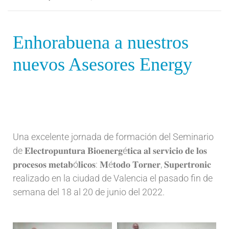
Enhorabuena a nuestros
nuevos Asesores Energy
Una excelente jornada de formación del Seminario
de 𝐄𝐥𝐞𝐜𝐭𝐫𝐨𝐩𝐮𝐧𝐭𝐮𝐫𝐚 𝐁𝐢𝐨𝐞𝐧𝐞𝐫𝐠é𝐭𝐢𝐜𝐚 𝐚𝐥 𝐬𝐞𝐫𝐯𝐢𝐜𝐢𝐨 𝐝𝐞 𝐥𝐨𝐬
𝐩𝐫𝐨𝐜𝐞𝐬𝐨𝐬 𝐦𝐞𝐭𝐚𝐛ó𝐥𝐢𝐜𝐨𝐬: 𝐌é𝐭𝐨𝐝𝐨 𝐓𝐨𝐫𝐧𝐞𝐫, 𝐒𝐮𝐩𝐞𝐫𝐭𝐫𝐨𝐧𝐢𝐜
realizado en la ciudad de Valencia el pasado fin de
semana del 18 al 20 de junio del 2022.