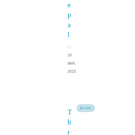
e
p
a
l
10
abril,
2023
BLOG
T
h
r