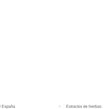
 en las redes soc
y España
Extractos de hierbas