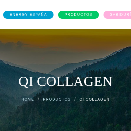
ENERGY ESPAÑA
PRODUCTOS
SABIDUR
QI COLLAGEN
HOME
PRODUCTOS
QI COLLAGEN