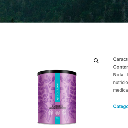
Caract
Conten
Nota:
nutrici
medica
Catego