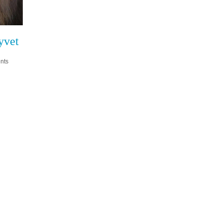
yvet
nts
en las redes so